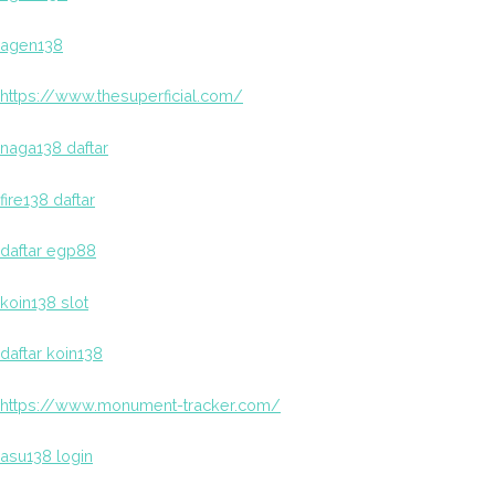
agen138
https://www.thesuperficial.com/
naga138 daftar
fire138 daftar
daftar egp88
koin138 slot
daftar koin138
https://www.monument-tracker.com/
asu138 login