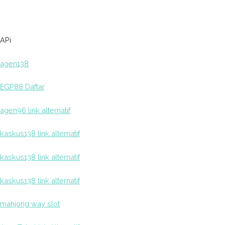
APi
agen138
EGP88 Daftar
agen96 link alternatif
kaskus138 link alternatif
kaskus138 link alternatif
kaskus138 link alternatif
mahjong way slot