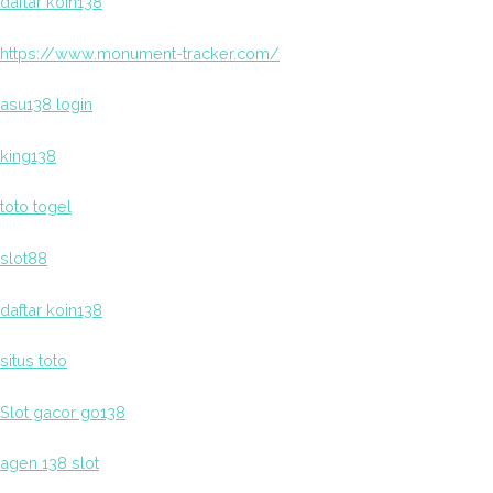
daftar koin138
https://www.monument-tracker.com/
asu138 login
king138
toto togel
slot88
daftar koin138
situs toto
Slot gacor go138
agen 138 slot