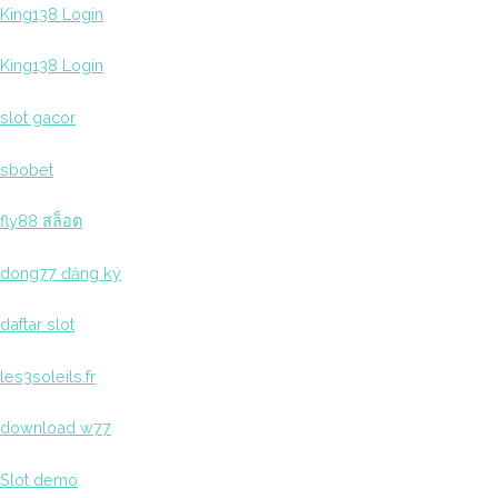
King138 Login
King138 Login
slot gacor
sbobet
fly88 สล็อต
dong77 đăng ký
daftar slot
les3soleils.fr
download w77
Slot demo