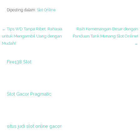
Diposting dalam:
Slot Online
N
← Tips WD Tanpa Ribet: Rahasia
Raih Kemenangan Besar dengan
untuk Mengambil Uang dengan
Panduan Tarik Menang Slot Online!
Mudah!
→
a
Fire138 Slot
v
i
Slot Gacor Pragmatic
g
a
situs judi slot online gacor
s