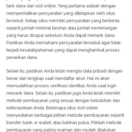
tarik dana dari slot online. Yang pertama adalah dengan
memperhatikan persyaratan yang ditetapkan oleh situs
tersebut. Setiap situs memiliki persyaratan yang berbeda,
seperti jumlah minimal taruhan atau jumlah kemenangan
yang harus dicapai sebelum Anda dapat menarik dana.
Pastikan Anda memahami persyaratan tersebut agar tidak
terjadi kesalahpahaman yang dapat menghambat proses
penarikan dana.
Selain itu, pastikan Anda telah mengisi data pribadi dengan
benar dan lengkap saat mendaftar akun. Hal ini akan
memudahkan proses verifikasi identitas Anda saat ingin
menarik dana. Selain itu, pastikan juga Anda telah memilih
metode pembayaran yang sesuai dengan kebutuhan dan
ketersediaan Anda. Beberapa situs slot online
menyediakan berbagai pilihan metode pembayaran seperti
transfer bank, e-wallet, atau bahkan pulsa. Pilihlah metode
pembayaran yang paling nyaman dan mudah dilakukan