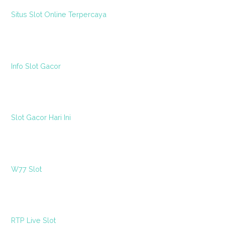
o
Situs Slot Online Terpercaya
s
Info Slot Gacor
Slot Gacor Hari Ini
W77 Slot
RTP Live Slot