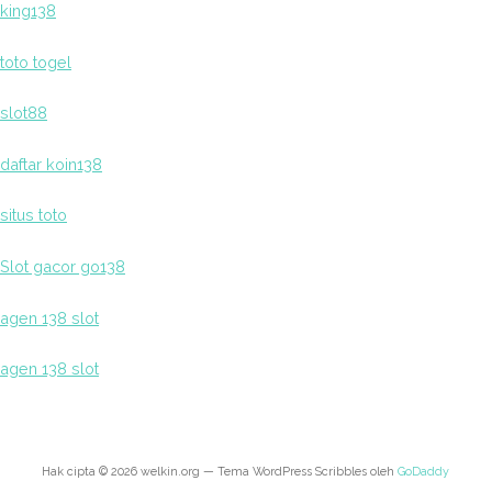
king138
toto togel
slot88
daftar koin138
situs toto
Slot gacor go138
agen 138 slot
agen 138 slot
Hak cipta © 2026 welkin.org — Tema WordPress Scribbles oleh
GoDaddy