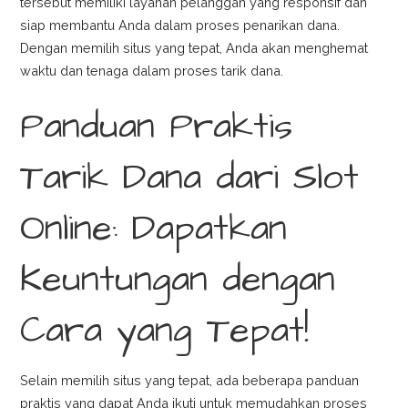
tersebut memiliki layanan pelanggan yang responsif dan
siap membantu Anda dalam proses penarikan dana.
Dengan memilih situs yang tepat, Anda akan menghemat
waktu dan tenaga dalam proses tarik dana.
Panduan Praktis
Tarik Dana dari Slot
Online: Dapatkan
Keuntungan dengan
Cara yang Tepat!
Selain memilih situs yang tepat, ada beberapa panduan
praktis yang dapat Anda ikuti untuk memudahkan proses