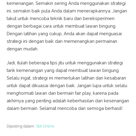
kemenangan. Semakin sering Anda menggunakan strategi
ini, semakin baik pula Anda dalam menerapkannya. Jangan
takut untuk mencoba teknik baru dan bereksperimen
dengan berbagai cara untuk membuat lawan bingung.
Dengan latihan yang cukup, Anda akan dapat menguasai
strategi ini dengan baik dan memenangkan permainan
dengan mudah.
Jadi, itulah beberapa tips jitu untuk menggunakan strategi
tarik kemenangan yang dapat membuat lawan bingung.
Selalu ingat, strategi ini memerlukan latihan dan kesabaran
untuk dapat dikuasai dengan baik. Jangan lupa untuk selalu
menghormati lawan dan bermain fair play, karena pada
akhirnya yang penting adalah keberhasilan dan kesenangan
dalam bermain. Selamat mencoba dan semoga berhasil!
Diposting dalam:
Slot Online