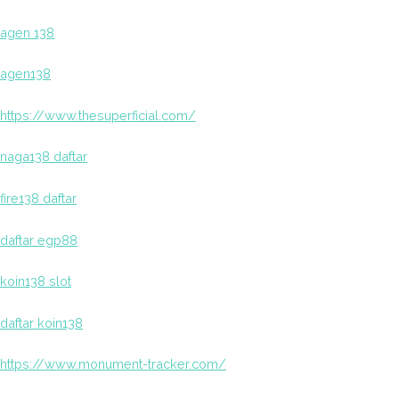
agen 138
agen138
https://www.thesuperficial.com/
naga138 daftar
fire138 daftar
daftar egp88
koin138 slot
daftar koin138
https://www.monument-tracker.com/