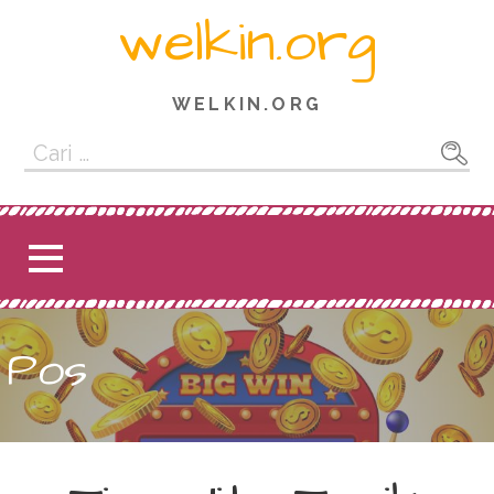
L
welkin.org
a
n
g
WELKIN.ORG
s
C
u
a
n
r
g
i
k
u
e
n
k
t
o
u
n
Pos
k
t
:
e
n