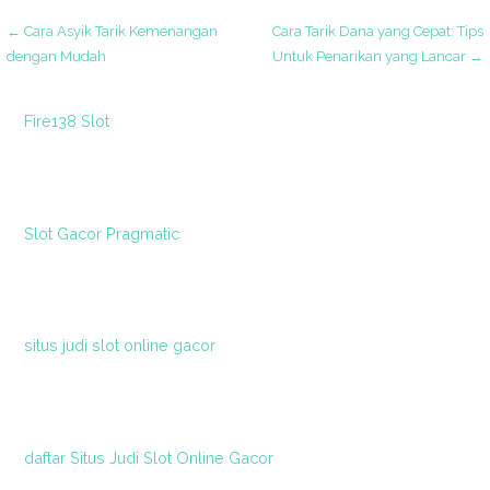
N
← Cara Asyik Tarik Kemenangan
Cara Tarik Dana yang Cepat: Tips
dengan Mudah
Untuk Penarikan yang Lancar →
a
Fire138 Slot
v
i
Slot Gacor Pragmatic
g
a
situs judi slot online gacor
s
i
daftar Situs Judi Slot Online Gacor