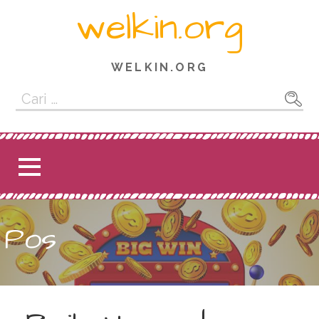
L
welkin.org
a
n
g
WELKIN.ORG
s
C
u
a
n
r
g
i
k
u
e
n
k
t
o
u
n
Pos
k
t
:
e
n