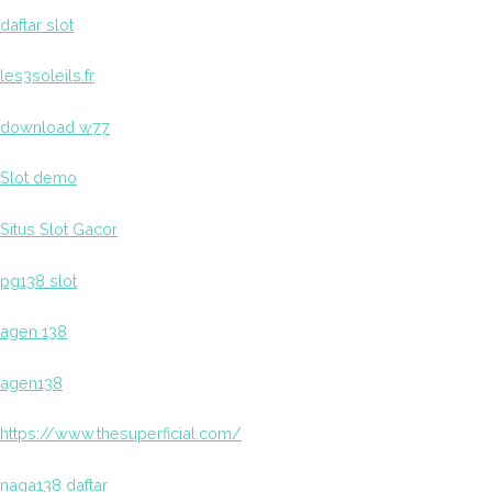
daftar slot
les3soleils.fr
download w77
Slot demo
Situs Slot Gacor
pg138 slot
agen 138
agen138
https://www.thesuperficial.com/
naga138 daftar