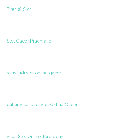
Fire138 Slot
v
i
Slot Gacor Pragmatic
g
a
situs judi slot online gacor
s
i
daftar Situs Judi Slot Online Gacor
p
o
Situs Slot Online Terpercaya