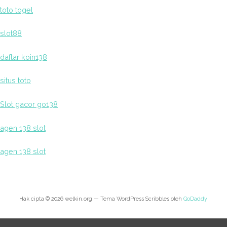
toto togel
slot88
daftar koin138
situs toto
Slot gacor go138
agen 138 slot
agen 138 slot
Hak cipta © 2026 welkin.org — Tema WordPress Scribbles oleh
GoDaddy