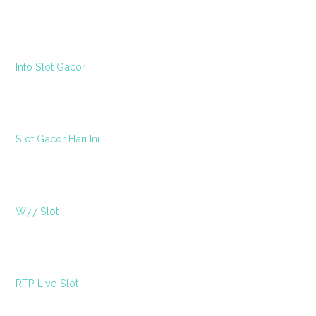
s
Info Slot Gacor
Slot Gacor Hari Ini
W77 Slot
RTP Live Slot