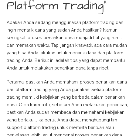
Platform Trading”
Apakah Anda sedang menggunakan platform trading dan
ingin menarik dana yang sudah Anda hasilkan? Namun,
seringkali proses penarikan dana menjadi hal yang rumit
dan memakan waktu. Tapi jangan khawatir, ada cara mudah
yang bisa Anda lakukan untuk menarik dana dari platform
trading Anda! Berikut ini adalah tips yang dapat membantu
Anda untuk melakukan penarikan dana tanpa ribet.
Pertama, pastikan Anda memahami proses penarikan dana
dari platform trading yang Anda gunakan. Setiap platform
trading memiliki kebijakan yang berbeda dalam penarikan
dana. Oleh karena itu, sebelum Anda melakukan penarikan,
pastikan Anda sudah membaca dan memahami kebijakan
yang berlaku. Jika perlu, Anda dapat menghubungi tim
support platform trading untuk meminta bantuan atau
penjelasan lebih lanjut mengenai proses penarikan dana.