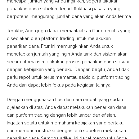
mencapai jumlah yang Anda inginkan, segera lakukan
penarikan dana sebelum terjadi fluktuasi pasaran yang
berpotensi mengurangi jumlah dana yang akan Anda terima.
Terakhir, Anda juga dapat memanfaatkan fitur otomatis yang
disediakan oleh platform trading untuk melakukan
penarikan dana. Fitur ini memungkinkan Anda untuk
menetapkan jumlah yang ingin Anda tarik dan sistem akan
secara otomatis melakukan proses penarikan dana sesuai
dengan kebijakan yang berlaku. Dengan begitu, Anda tidak
perlu repot untuk terus memantau saldo di platform trading
Anda dan dapat lebih fokus pada kegiatan lainnya.
Dengan menggunakan tips dan cara mudah yang sudah
dijelaskan di atas, Anda dapat melakukan penarikan dana
dari platform trading dengan lebih lancar dan efisien.
Ingatlah selalu untuk memahami kebijakan yang berlaku
dan membaca instruksi dengan teliti sebelum melakukan
penarikan dana. Semoga artikel ini dapat membantu Anda