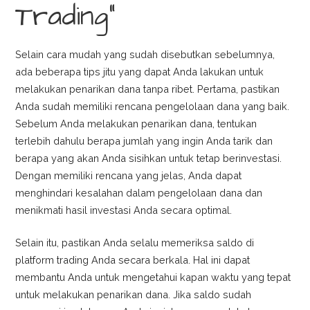
Trading”
Selain cara mudah yang sudah disebutkan sebelumnya,
ada beberapa tips jitu yang dapat Anda lakukan untuk
melakukan penarikan dana tanpa ribet. Pertama, pastikan
Anda sudah memiliki rencana pengelolaan dana yang baik.
Sebelum Anda melakukan penarikan dana, tentukan
terlebih dahulu berapa jumlah yang ingin Anda tarik dan
berapa yang akan Anda sisihkan untuk tetap berinvestasi.
Dengan memiliki rencana yang jelas, Anda dapat
menghindari kesalahan dalam pengelolaan dana dan
menikmati hasil investasi Anda secara optimal.
Selain itu, pastikan Anda selalu memeriksa saldo di
platform trading Anda secara berkala. Hal ini dapat
membantu Anda untuk mengetahui kapan waktu yang tepat
untuk melakukan penarikan dana. Jika saldo sudah