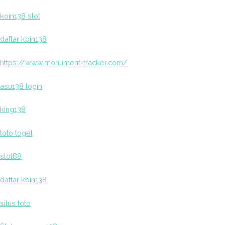
koin138 slot
daftar koin138
https://www.monument-tracker.com/
asu138 login
king138
toto togel
slot88
daftar koin138
situs toto