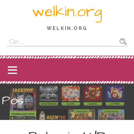
L
welkin.org
a
n
g
WELKIN.ORG
s
C
u
a
n
r
g
i
k
u
e
n
k
t
o
u
n
Pos
k
t
:
e
n