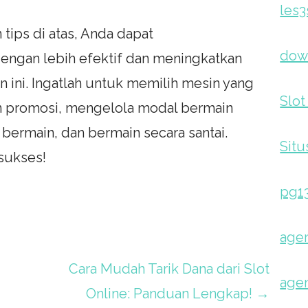
les3
tips di atas, Anda dapat
dow
engan lebih efektif dan meningkatkan
 ini. Ingatlah untuk memilih mesin yang
Slo
n promosi, mengelola modal bermain
bermain, dan bermain secara santai.
Situ
sukses!
pg13
agen
k
Cara Mudah Tarik Dana dari Slot
age
Online: Panduan Lengkap! →