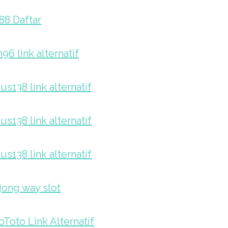
8 Daftar
96 link alternatif
us138 link alternatif
us138 link alternatif
us138 link alternatif
ong way slot
Toto Link Alternatif