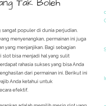
yang Tak Boleh
d
sangat populer di dunia perjudian.
 yang menyenangkan, permainan ini juga
n yang menjanjikan. Bagi sebagian
lot bisa menjadi hal yang sulit
erdapat rahasia sukses yang bisa Anda
ghasilan dari permainan ini. Berikut ini
I
wajib Anda ketahui untuk
cara efektif.
erapkan adalah memilih mesin slot yang