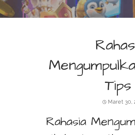
Rahas
Mengumpulkan
Tips
Maret 30, 
Rahasia Mengum