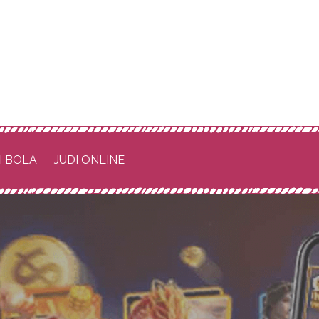
I BOLA
JUDI ONLINE