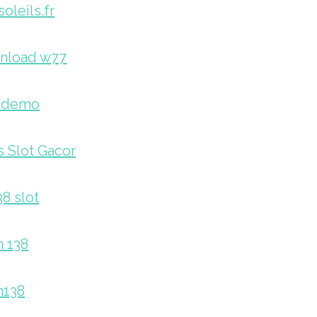
soleils.fr
nload w77
t demo
s Slot Gacor
8 slot
 138
n138