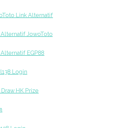
Toto Link Alternatif
 Alternatif JowoToto
 Alternatif EGP88
l138 Login
 Draw HK Prize
ต