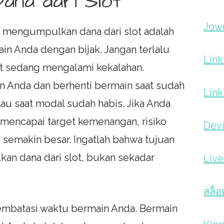
ana dari Slot
Jowo
m mengumpulkan dana dari slot adalah
n Anda dengan bijak. Jangan terlalu
Link
at sedang mengalami kekalahan.
in Anda dan berhenti bermain saat sudah
Link
u saat modal sudah habis. Jika Anda
mencapai target kemenangan, risiko
Devi
semakin besar. Ingatlah bahwa tujuan
n dana dari slot, bukan sekadar
Live
สล็อ
membatasi waktu bermain Anda. Bermain