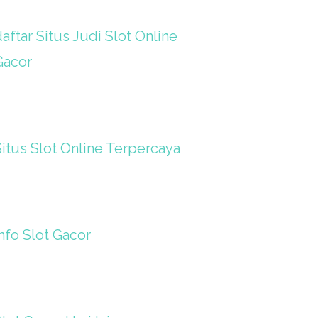
aftar Situs Judi Slot Online
Gacor
Situs Slot Online Terpercaya
nfo Slot Gacor