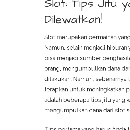
Slot: Tips Jitu 
Dilewatkan!
Slot merupakan permainan yang 
Namun, selain menjadi hiburan
bisa menjadi sumber penghasila
orang, mengumpulkan dana dari s
dilakukan. Namun, sebenarnya t
terapkan untuk meningkatkan pen
adalah beberapa tips jitu yang 
mengumpulkan dana dari slot se
Tips pertama yang harus Anda t