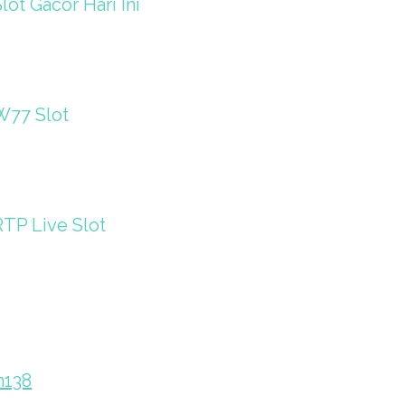
lot Gacor Hari Ini
W77 Slot
RTP Live Slot
n138