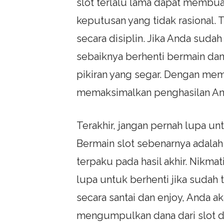
slot terlalu lama dapat membu
keputusan yang tidak rasional.
secara disiplin. Jika Anda suda
sebaiknya berhenti bermain da
pikiran yang segar. Dengan me
memaksimalkan penghasilan And
Terakhir, jangan pernah lupa un
Bermain slot sebenarnya adalah 
terpaku pada hasil akhir. Nikmat
lupa untuk berhenti jika sudah 
secara santai dan enjoy, Anda a
mengumpulkan dana dari slot de