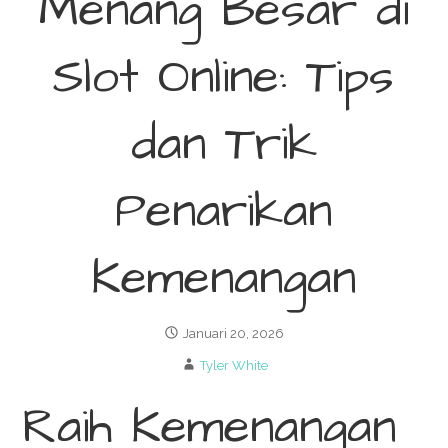
Menang Besar di
Slot Online: Tips
dan Trik
Penarikan
Kemenangan
Januari 20, 2026
Tyler White
Raih Kemenangan