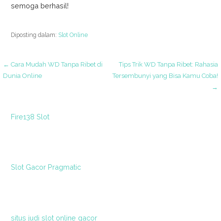
semoga berhasil!
Diposting dalam:
Slot Online
N
← Cara Mudah WD Tanpa Ribet di
Tips Trik WD Tanpa Ribet: Rahasia
Dunia Online
Tersembunyi yang Bisa Kamu Coba!
→
a
Fire138 Slot
v
i
Slot Gacor Pragmatic
g
a
situs judi slot online gacor