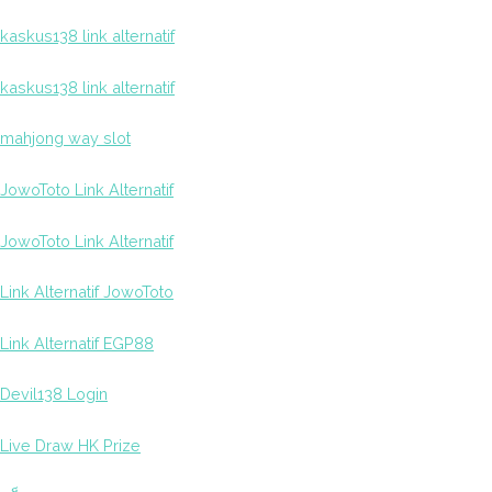
kaskus138 link alternatif
kaskus138 link alternatif
mahjong way slot
JowoToto Link Alternatif
JowoToto Link Alternatif
Link Alternatif JowoToto
Link Alternatif EGP88
Devil138 Login
Live Draw HK Prize