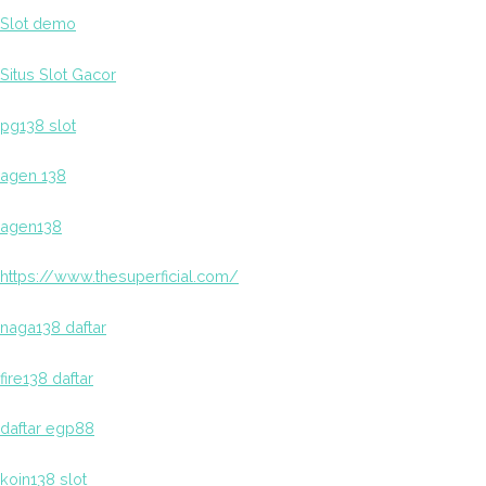
Slot demo
Situs Slot Gacor
pg138 slot
agen 138
agen138
https://www.thesuperficial.com/
naga138 daftar
fire138 daftar
daftar egp88
koin138 slot