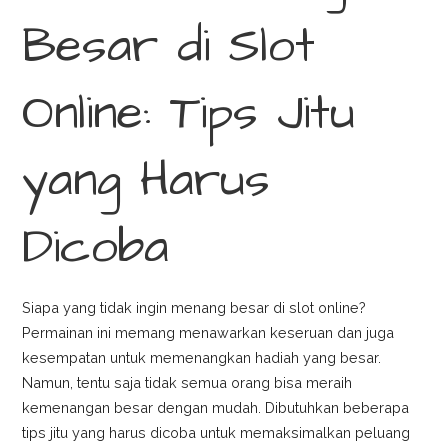
Besar di Slot
Online: Tips Jitu
yang Harus
Dicoba
Siapa yang tidak ingin menang besar di slot online?
Permainan ini memang menawarkan keseruan dan juga
kesempatan untuk memenangkan hadiah yang besar.
Namun, tentu saja tidak semua orang bisa meraih
kemenangan besar dengan mudah. Dibutuhkan beberapa
tips jitu yang harus dicoba untuk memaksimalkan peluang