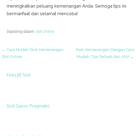
meningkatkan peluang kemenangan Anda. Semoga tips ini
bermanfaat dan selamat mencoba!
Diposting dalam:
Slot Online
N
← Cara Mudah Tarik Kemenangan
Raih Kemenangan Dengan Cara
Slot Online
Mudah: Tips Terbaik dari Ahli! →
a
Fire138 Slot
v
i
Slot Gacor Pragmatic
g