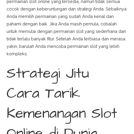
permainan slot online yang tersedia, namun tidak semua
cocok dengan keberuntungan dan strategi Anda. Sebaiknya
Anda memilih permainan yang sudah Anda kenal dan
pahami dengan baik. Jika Anda masih pemula, cobalah
untuk memulai dengan permainan slot yang sederhana dan
tidak terlalu banyak fitur. Setelah Anda terbiasa dan merasa
yakin, barulah Anda mencoba permainan slot yang lebih
kompleks.
Strategi Jitu
Cara Tarik
Kemenangan Slot
Online di Dunia