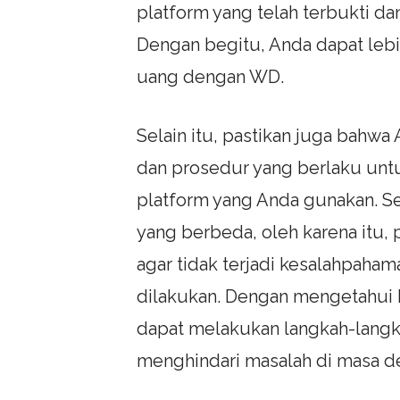
platform yang telah terbukti dan
Dengan begitu, Anda dapat lebi
uang dengan WD.
Selain itu, pastikan juga bahw
dan prosedur yang berlaku unt
platform yang Anda gunakan. Se
yang berbeda, oleh karena itu
agar tidak terjadi kesalahpaham
dilakukan. Dengan mengetahui k
dapat melakukan langkah-langk
menghindari masalah di masa d