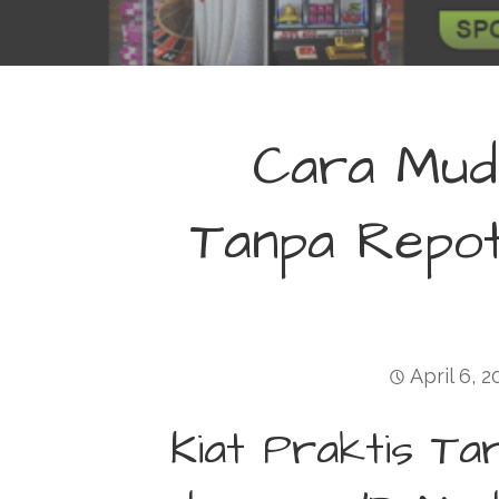
Cara Mud
Tanpa Repot
April 6, 
Kiat Praktis Ta