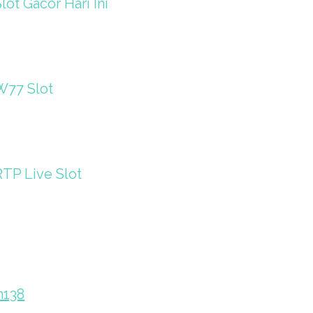
lot Gacor Hari Ini
W77 Slot
RTP Live Slot
n138