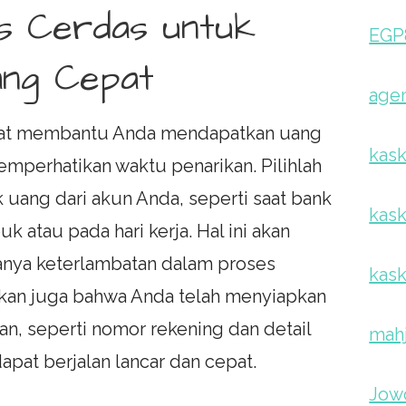
ps Cerdas untuk
EGP8
ang Cepat
agen
apat membantu Anda mendapatkan uang
kask
mperhatikan waktu penarikan. Pilihlah
 uang dari akun Anda, seperti saat bank
kask
 atau pada hari kerja. Hal ini akan
nya keterlambatan dalam proses
kask
tikan juga bahwa Anda telah menyiapkan
n, seperti nomor rekening dan detail
mahj
dapat berjalan lancar dan cepat.
Jowo