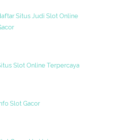
aftar Situs Judi Slot Online
Gacor
Situs Slot Online Terpercaya
nfo Slot Gacor