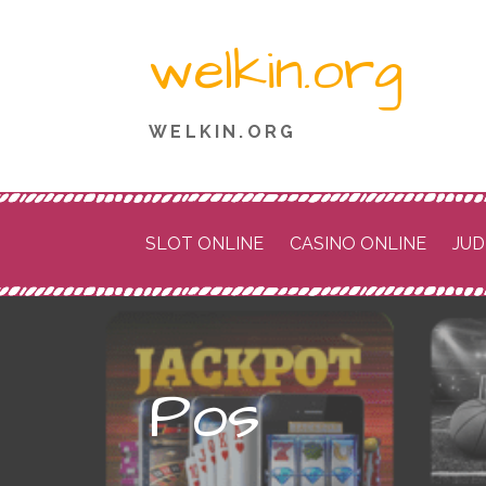
Langsung
welkin.org
ke
konten
WELKIN.ORG
SLOT ONLINE
CASINO ONLINE
JUD
Pos