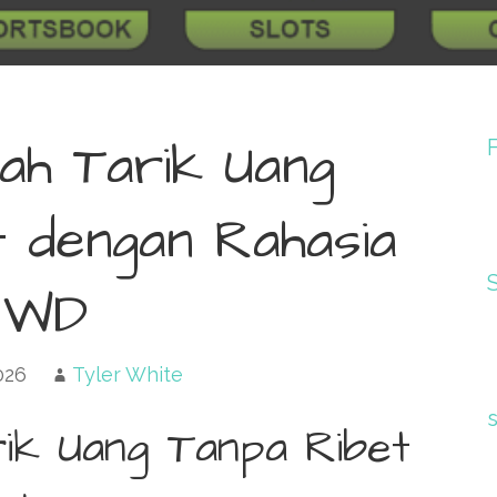
ah Tarik Uang
F
 dengan Rahasia
WD
2026
Tyler White
s
rik Uang Tanpa Ribet