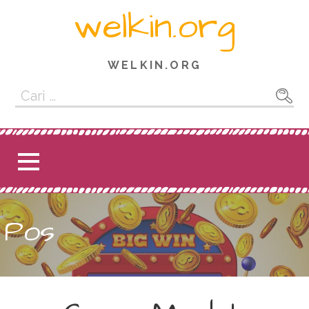
L
welkin.org
a
n
g
WELKIN.ORG
s
C
u
a
n
r
g
i
k
u
e
n
k
t
o
u
n
Pos
k
t
:
e
n