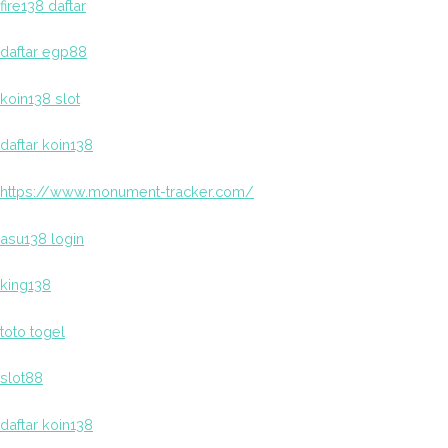
fire138 daftar
daftar egp88
koin138 slot
daftar koin138
https://www.monument-tracker.com/
asu138 login
king138
toto togel
slot88
daftar koin138