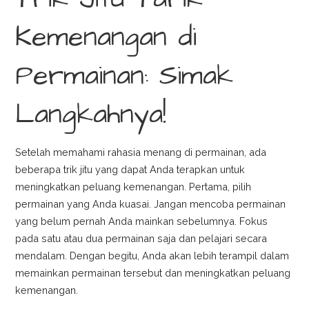
Kemenangan di
Permainan: Simak
Langkahnya!
Setelah memahami rahasia menang di permainan, ada
beberapa trik jitu yang dapat Anda terapkan untuk
meningkatkan peluang kemenangan. Pertama, pilih
permainan yang Anda kuasai. Jangan mencoba permainan
yang belum pernah Anda mainkan sebelumnya. Fokus
pada satu atau dua permainan saja dan pelajari secara
mendalam. Dengan begitu, Anda akan lebih terampil dalam
memainkan permainan tersebut dan meningkatkan peluang
kemenangan.