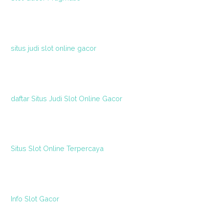
g
a
situs judi slot online gacor
s
i
daftar Situs Judi Slot Online Gacor
p
Situs Slot Online Terpercaya
o
s
Info Slot Gacor