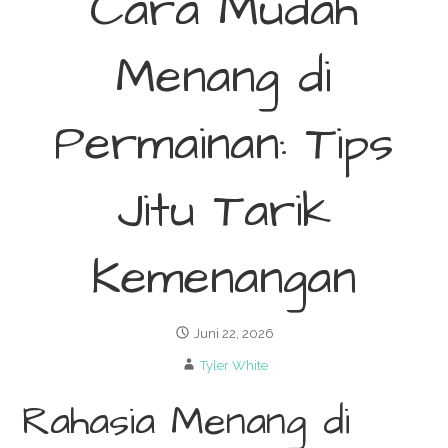
Cara Mudah
Menang di
Permainan: Tips
Jitu Tarik
Kemenangan
Juni 22, 2026
Tyler White
Rahasia Menang di