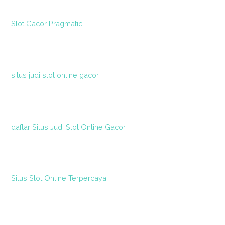
i
Slot Gacor Pragmatic
g
a
situs judi slot online gacor
s
i
daftar Situs Judi Slot Online Gacor
p
Situs Slot Online Terpercaya
o
s