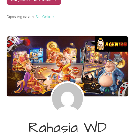
Diposting dalam:
Slot Online
Rahasia WD