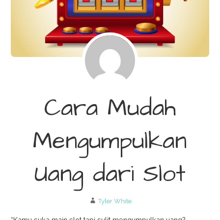
Cara Mudah
Mengumpulkan
Uang dari Slot
Tyler White
“Kamu suka main slot tapi sulit mengumpulkan uang?