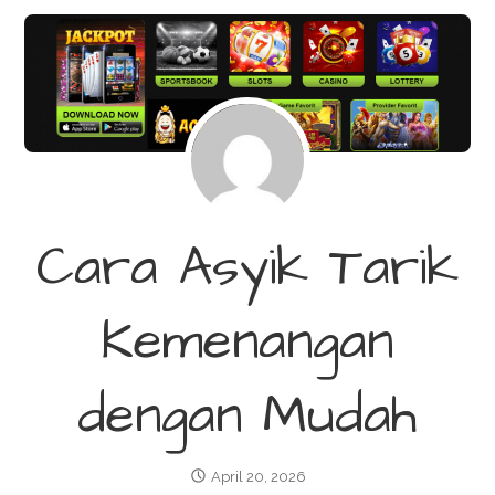
Cara Asyik Tarik
Kemenangan
dengan Mudah
April 20, 2026