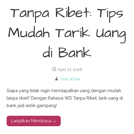
Tanpa Ribet: Tips
Mudah Tarik Uang
di Bank
April 17, 2026
Tyler White
Siapa yang tidak ingin mendapatkan uang dengan mudah
tanpa ribet? Dengan Rahasia WD Tanpa Ribet, tarik uang di
bank jadi lebih gampang!
Lanjutkan Membaca →