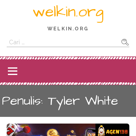
L
welkin.org
a
n
g
WELKIN.ORG
s
C
u
a
n
r
g
i
k
u
e
n
k
t
o
u
Penulis: Tyler White
n
k
t
:
e
n