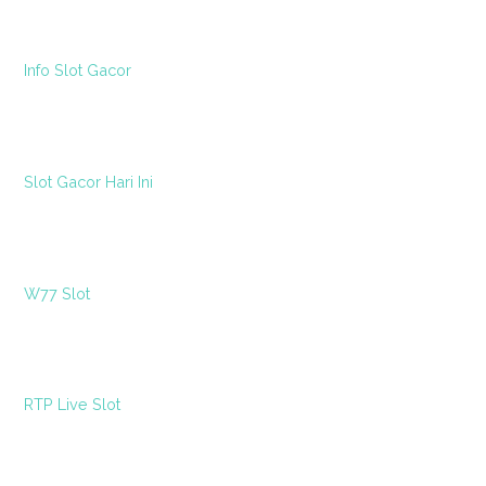
o
Info Slot Gacor
s
Slot Gacor Hari Ini
W77 Slot
RTP Live Slot