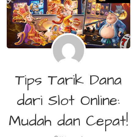
Tips Tarik Dana
dari Slot Online:
Mudah dan Cepat!